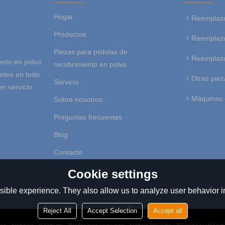
Hogar
Reemplazo
Productos
Reemplazo
Piezas para pistolas de
Reemplazo
ento en polvo
recubrimiento en polvo
entes en todo
Otras piez
Servicio
en servicio
Máquinas 
Sobre nosotros
Preguntas frecuentes
Blog
Contacto
Cookie settings
ible experience. They also allow us to analyze user behavior in
Reject All
Accept Selection
Accept all