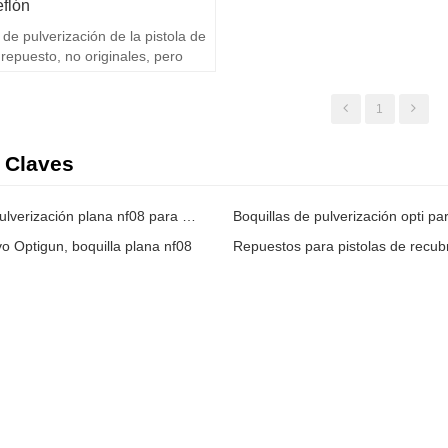
flón
 de pulverización de la pistola de
repuesto, no originales, pero
nar bien con las pistolas de
 en polvo Opti.
1
 Claves
Boquillas de pulverización plana nf08 para pistolas de recubrimiento en polvo
o Optigun, boquilla plana nf08