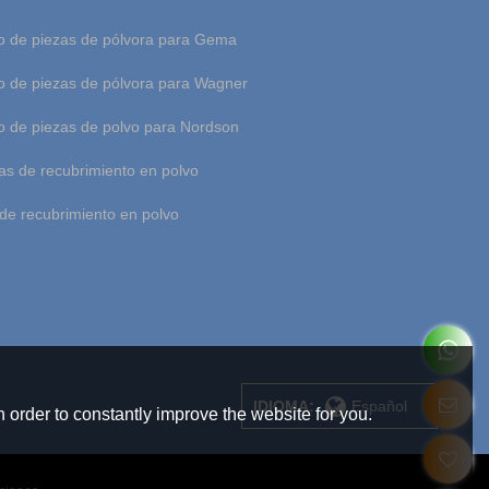
 de piezas de pólvora para Gema
 de piezas de pólvora para Wagner
 de piezas de polvo para Nordson
as de recubrimiento en polvo
de recubrimiento en polvo
IDIOMA:
Español
 order to constantly improve the website for you.