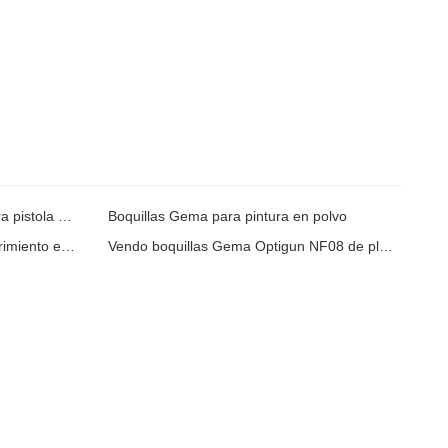
Boquillas de pulverización opti para pistola de polvo gema 1000049
Boquillas Gema para pintura en polvo
Repuestos para pistolas de recubrimiento en polvo Gema 1000 049
Vendo boquillas Gema Optigun NF08 de plástico PTFE