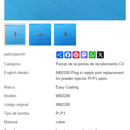
Share
Facebook
Pinterest
Mastodon
WhatsApp
X
participación
Categoría
Piezas de la pistola de recubrimiento C4
English details
9992200 Plug in nipple joint replacement
for powder injector PI-P1 parts
Marca
Easy Coating
Modelo
9992200
código original
9992200
Tipo de bomba
PI-P1
Material
cobre