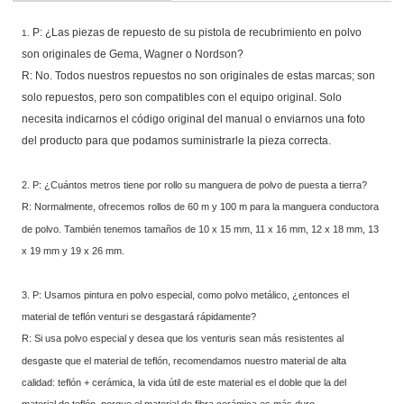
P: ¿Las piezas de repuesto de su pistola de recubrimiento en polvo
1.
son originales de Gema, Wagner o Nordson?
R: No. Todos nuestros repuestos no son originales de estas marcas; son
solo repuestos, pero son compatibles con el equipo original. Solo
necesita indicarnos el código original del manual o enviarnos una foto
del producto para que podamos suministrarle la pieza correcta.
2. P: ¿Cuántos metros tiene por rollo su manguera de polvo de puesta a tierra?
R: Normalmente, ofrecemos rollos de 60 m y 100 m para la manguera conductora
de polvo. También tenemos tamaños de 10 x 15 mm, 11 x 16 mm, 12 x 18 mm, 13
x 19 mm y 19 x 26 mm.
3. P: Usamos pintura en polvo especial, como polvo metálico, ¿entonces el
material de teflón venturi se desgastará rápidamente?
R: Si usa polvo especial y desea que los venturis sean más resistentes al
desgaste que el material de teflón, recomendamos nuestro material de alta
calidad: teflón + cerámica, la vida útil de este material es el doble que la del
material de teflón, porque el material de fibra cerámica es más duro.