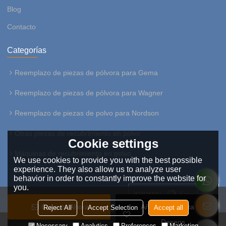
Blog
Contacto
Categorías
Reemplazo de piezas de pólvora para Gema
Reemplazo de piezas de pólvora para Wagner
Reemplazo de piezas de polvo para Nordson
Otras piezas de recubrimiento en polvo
Cookie settings
Máquinas de recubrimiento en polvo
We use cookies to provide you with the best possible
experience. They also allow us to analyze user
behavior in order to constantly improve the website for
you.
SÍGANOS:
IDIOMA:
Español
Conecta Ahora
Añadir A La Lista De
Reject All
Accept Selection
Accept all
Deseos
Copyright © 2026
HangZhou Easy Coating Equipment Co.,Ltd
Support By
Necessary
Analytics
Preferences
Marketing