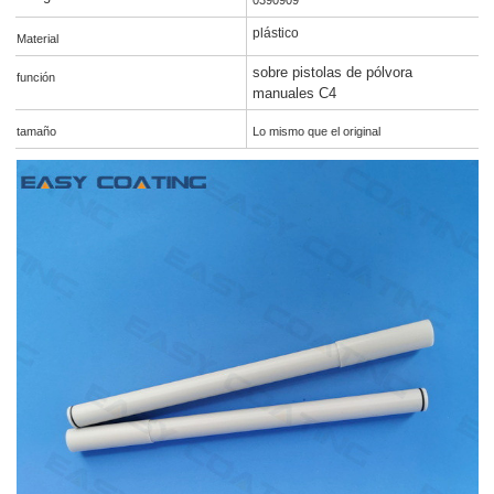
plástico
Material
sobre pistolas de pólvora
función
manuales C4
tamaño
Lo mismo que el original