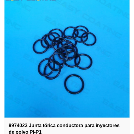
9974023 Junta tórica conductora para inyectores
de polvo PI-P1