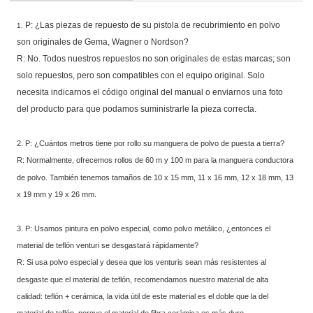
P: ¿Las piezas de repuesto de su pistola de recubrimiento en polvo
1.
son originales de Gema, Wagner o Nordson?
R: No. Todos nuestros repuestos no son originales de estas marcas; son
solo repuestos, pero son compatibles con el equipo original. Solo
necesita indicarnos el código original del manual o enviarnos una foto
del producto para que podamos suministrarle la pieza correcta.
2. P: ¿Cuántos metros tiene por rollo su manguera de polvo de puesta a tierra?
R: Normalmente, ofrecemos rollos de 60 m y 100 m para la manguera conductora
de polvo. También tenemos tamaños de 10 x 15 mm, 11 x 16 mm, 12 x 18 mm, 13
x 19 mm y 19 x 26 mm.
3. P: Usamos pintura en polvo especial, como polvo metálico, ¿entonces el
material de teflón venturi se desgastará rápidamente?
R: Si usa polvo especial y desea que los venturis sean más resistentes al
desgaste que el material de teflón, recomendamos nuestro material de alta
calidad: teflón + cerámica, la vida útil de este material es el doble que la del
material de teflón, porque el material de fibra cerámica es más duro.