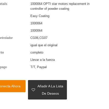
etails
1000064 OPTI star motors replacement in
controller of powder coating
Easy Coating
1000064
1000064
ontrolador
CG06,CG07
igual que el original
nte
completo
Llevar a la fuerza
 pago
T/T, Paypal
onecta Ahora
Añadir A La Lista
De Deseos