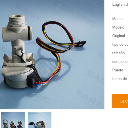
English d
Marca
Modelo
Original
tipo de c
tamaño
compone
Puerto
forma de
C