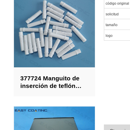
código original
solicitud
tamaño
logo
377724 Manguito de
inserción de teflón
para la bomba de
recubrimiento en
polvo IG02