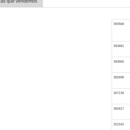
ezas que vendemos
393568
393681
393665
382698
267139
382817
251542