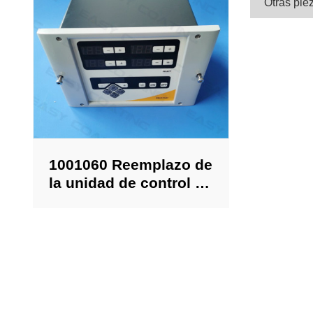
Otras pi
1001060 Reemplazo de
la unidad de control de
pistola manual
OptiStar CG07