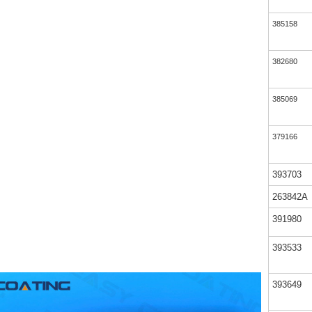
385158
382680
385069
379166
393703
263842A
391980
393533
393649