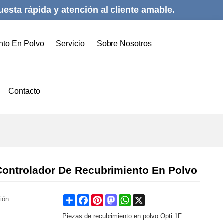
esta rápida y atención al cliente amable.
nto En Polvo
Servicio
Sobre Nosotros
Contacto
Controlador De Recubrimiento En Polvo
Share
Facebook
Pinterest
Mastodon
WhatsApp
X
ción
a
Piezas de recubrimiento en polvo Opti 1F