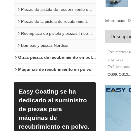
Piezas de pistola de recubrimiento en polvo Sure Coat
Información D
Piezas de la pistola de recubrimiento en polvo Versa
Reemplazo de pistola y piezas Tribomatic
Descripci
Bombas y piezas Nordson
Este reemplazo
Otras piezas de recubrimiento en polvo
originales.
Está fabricado
Máquinas de recubrimiento en polvo
CG09, CG13...
Easy Coating se ha
dedicado al suministro
de piezas para
máquinas de
recubrimiento en polvo.