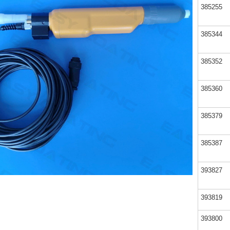
385255
385344
385352
385360
385379
385387
393827
393819
393800