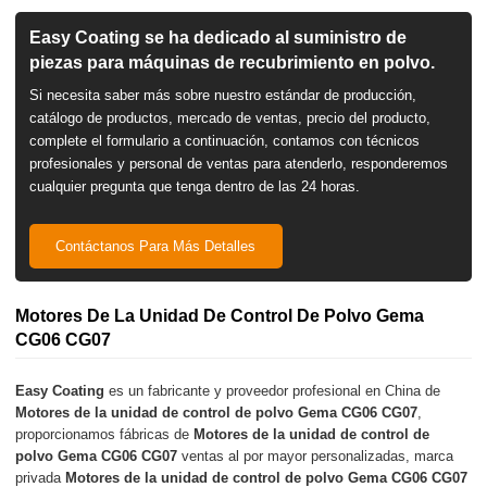
Easy Coating se ha dedicado al suministro de
piezas para máquinas de recubrimiento en polvo.
Si necesita saber más sobre nuestro estándar de producción,
catálogo de productos, mercado de ventas, precio del producto,
complete el formulario a continuación, contamos con técnicos
profesionales y personal de ventas para atenderlo, responderemos
cualquier pregunta que tenga dentro de las 24 horas.
Contáctanos Para Más Detalles
Motores De La Unidad De Control De Polvo Gema
CG06 CG07
Easy Coating
es un fabricante y proveedor profesional en China de
Motores de la unidad de control de polvo Gema CG06 CG07
,
proporcionamos fábricas de
Motores de la unidad de control de
polvo Gema CG06 CG07
ventas al por mayor personalizadas, marca
privada
Motores de la unidad de control de polvo Gema CG06 CG07