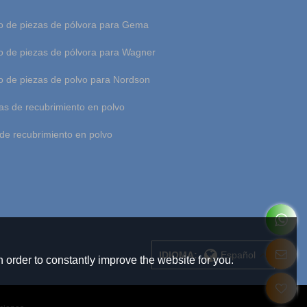
 de piezas de pólvora para Gema
 de piezas de pólvora para Wagner
 de piezas de polvo para Nordson
as de recubrimiento en polvo
de recubrimiento en polvo
IDIOMA:
Español
 order to constantly improve the website for you.