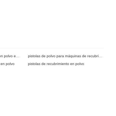
Equipo manual de recubrimiento en polvo electrostático
pistolas de polvo para máquinas de recubrimiento en polvo
 en polvo
pistolas de recubrimiento en polvo