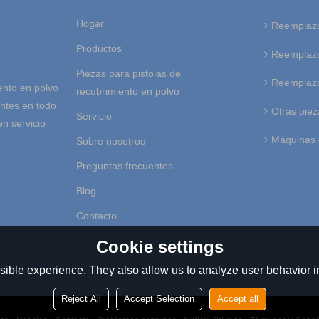
Hogar
Reemplazo
Productos
Reemplazo
Piezas para pistolas de
Reemplazo
ento en polvo
recubrimiento en polvo
entes en todo
Otras piez
Servicio
en servicio
Máquinas 
Sobre nosotros
Preguntas frecuentes
Blog
Contacto
Cookie settings
ible experience. They also allow us to analyze user behavior in
Reject All
Accept Selection
Accept all