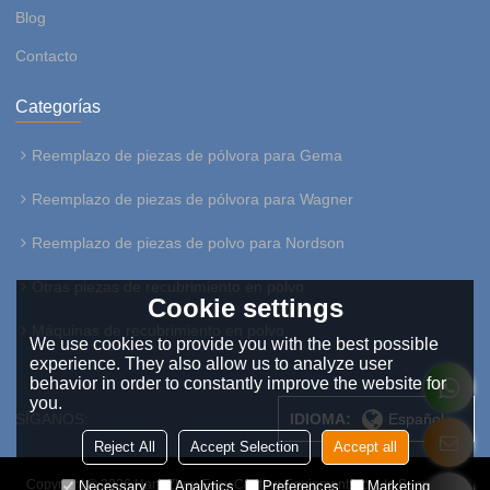
Blog
Contacto
Categorías
Reemplazo de piezas de pólvora para Gema
Reemplazo de piezas de pólvora para Wagner
Reemplazo de piezas de polvo para Nordson
Otras piezas de recubrimiento en polvo
Cookie settings
Máquinas de recubrimiento en polvo
We use cookies to provide you with the best possible
experience. They also allow us to analyze user
behavior in order to constantly improve the website for
you.
SÍGANOS:
IDIOMA:
Español
Reject All
Accept Selection
Accept all
Copyright © 2026
HangZhou Easy Coating Equipment Co.,Ltd
Support By
Necessary
Analytics
Preferences
Marketing