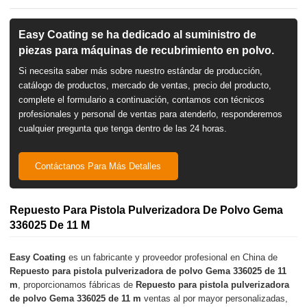
Easy Coating se ha dedicado al suministro de
piezas para máquinas de recubrimiento en polvo.
Si necesita saber más sobre nuestro estándar de producción,
catálogo de productos, mercado de ventas, precio del producto,
complete el formulario a continuación, contamos con técnicos
profesionales y personal de ventas para atenderlo, responderemos
cualquier pregunta que tenga dentro de las 24 horas.
Contáctanos Para Más Detalles
Repuesto Para Pistola Pulverizadora De Polvo Gema
336025 De 11 M
Easy Coating
es un fabricante y proveedor profesional en China de
Repuesto para pistola pulverizadora de polvo Gema 336025 de 11
m
, proporcionamos fábricas de
Repuesto para pistola pulverizadora
de polvo Gema 336025 de 11 m
ventas al por mayor personalizadas,