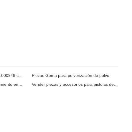
Pistola de pólvora manual Gema 1000948 con manguitos roscados
Piezas Gema para pulverización de polvo
Repuestos para pistola de recubrimiento en polvo GM02
Vender piezas y accesorios para pistolas de pólvora