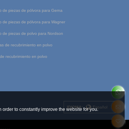
 de piezas de pólvora para Gema
 de piezas de pólvora para Wagner
 de piezas de polvo para Nordson
as de recubrimiento en polvo
de recubrimiento en polvo
IDIOMA:
Español
 order to constantly improve the website for you.