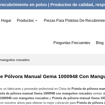
recubrimiento en polvo | Productos de calidad, respu
Hogar
Productos
Piezas Para Pistolas De Recubrimie
Preguntas Frecuentes
Blog
 manguitos roscados
 De Pólvora Manual Gema 1000948 Con Mang
s un fabricante y proveedor profesional en China de
Pistola de pólvora ma
tola de pólvora manual Gema 1000948 con manguitos roscados
ventas a
1000948 con manguitos roscados
y
Pistola de pólvora manual Gema 10
n nosotros ahora para obtener la mejor cotización para
Pistola de pólvor