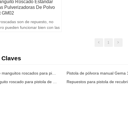
nguito Roscado Estándar
as Pulverizadoras De Polvo
t GM02
oscadas son de repuesto, no
ero pueden funcionar bien con las
ecubrimiento en polvo Opti.
1
 Claves
Reemplazo de manguitos roscados para pistola manual Optiselect
Pieza de manguito roscado para pistola de pólvora gema 1000 948 GM02