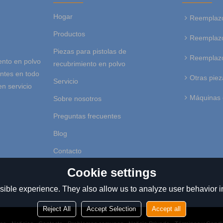
Hogar
Reemplazo
Productos
Reemplazo
Piezas para pistolas de
Reemplazo
ento en polvo
recubrimiento en polvo
entes en todo
Otras piez
Servicio
en servicio
Máquinas 
Sobre nosotros
Preguntas frecuentes
Blog
Contacto
Cookie settings
ible experience. They also allow us to analyze user behavior in
Reject All
Accept Selection
Accept all