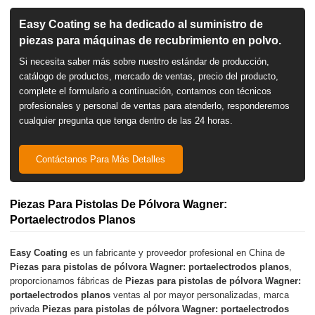
Easy Coating se ha dedicado al suministro de
piezas para máquinas de recubrimiento en polvo.
Si necesita saber más sobre nuestro estándar de producción,
catálogo de productos, mercado de ventas, precio del producto,
complete el formulario a continuación, contamos con técnicos
profesionales y personal de ventas para atenderlo, responderemos
cualquier pregunta que tenga dentro de las 24 horas.
Contáctanos Para Más Detalles
Piezas Para Pistolas De Pólvora Wagner:
Portaelectrodos Planos
Easy Coating
es un fabricante y proveedor profesional en China de
Piezas para pistolas de pólvora Wagner: portaelectrodos planos
,
proporcionamos fábricas de
Piezas para pistolas de pólvora Wagner:
portaelectrodos planos
ventas al por mayor personalizadas, marca
privada
Piezas para pistolas de pólvora Wagner: portaelectrodos