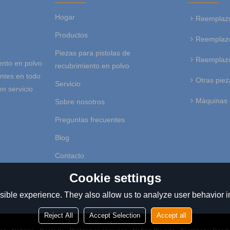
Hogar
Reemplazo
Productos
Reemplazo
Piezas para pistolas de
Reemplazo
ento en polvo
recubrimiento en polvo
entes en todo
Otras piez
Servicio
en servicio
Máquinas 
Sobre nosotros
Preguntas frecuentes
Blog
Contacto
Cookie settings
ible experience. They also allow us to analyze user behavior in
Reject All
Accept Selection
Accept all