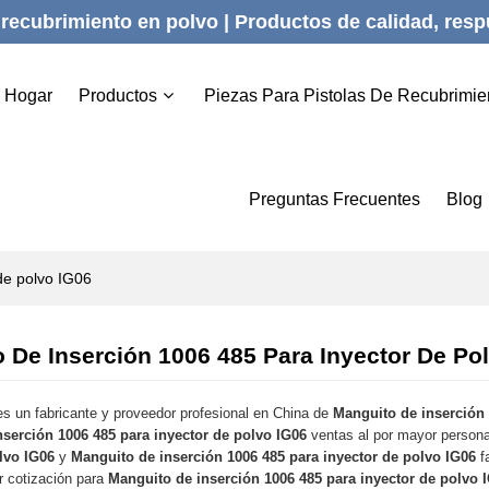
recubrimiento en polvo | Productos de calidad, respu
Hogar
Productos
Piezas Para Pistolas De Recubrimie
Preguntas Frecuentes
Blog
de polvo IG06
 De Inserción 1006 485 Para Inyector De Po
s un fabricante y proveedor profesional en China de
Manguito de inserción 
serción 1006 485 para inyector de polvo IG06
ventas al por mayor person
lvo IG06
y
Manguito de inserción 1006 485 para inyector de polvo IG06
f
r cotización para
Manguito de inserción 1006 485 para inyector de polvo 