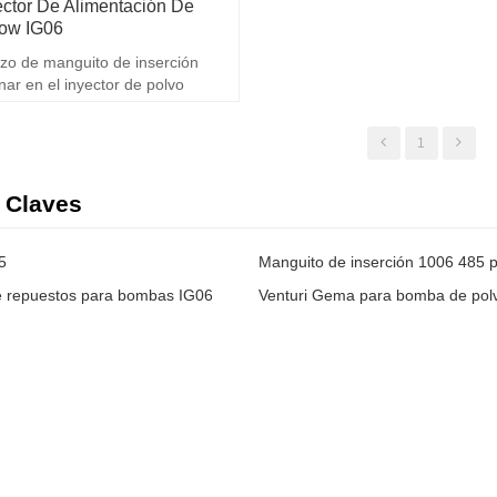
ector De Alimentación De
low IG06
zo de manguito de inserción
ar en el inyector de polvo
6
1
 Claves
5
 repuestos para bombas IG06
Venturi Gema para bomba de pol