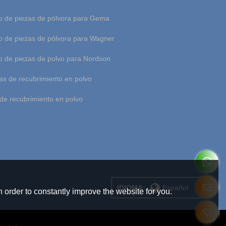
 de piezas de pólvora para Gema
 de piezas de pólvora para Wagner
 de piezas de polvo para Nordson
as de recubrimiento en polvo
de recubrimiento en polvo
IDIOMA:
Español
 order to constantly improve the website for you.