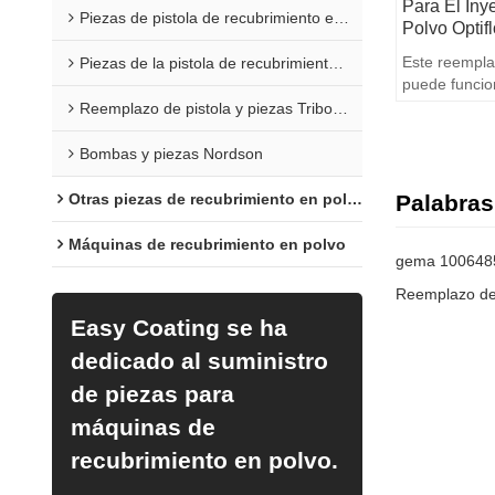
Para El Iny
Piezas de pistola de recubrimiento en polvo Sure Coat
Polvo Optif
Este reempla
Piezas de la pistola de recubrimiento en polvo Versa
puede funcion
Optiflow IG0
Reemplazo de pistola y piezas Tribomatic
Bombas y piezas Nordson
Otras piezas de recubrimiento en polvo
Palabras
Máquinas de recubrimiento en polvo
gema 100648
Reemplazo de
Easy Coating se ha
dedicado al suministro
de piezas para
máquinas de
recubrimiento en polvo.