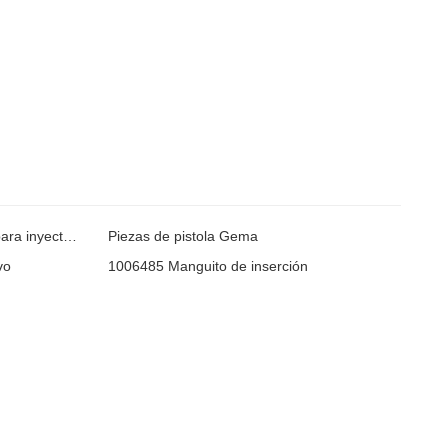
Manguito de inserción 1006 485 para inyector de polvo IG06
Piezas de pistola Gema
vo
1006485 Manguito de inserción