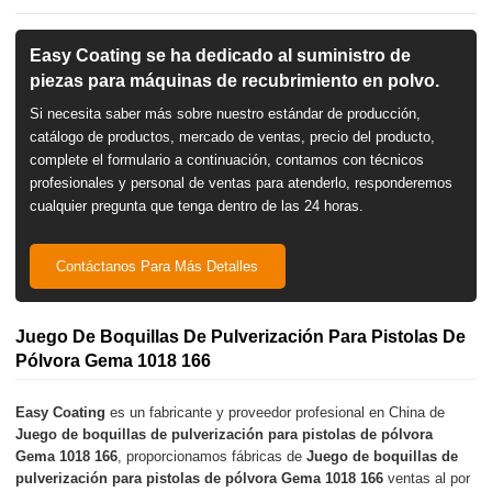
Easy Coating se ha dedicado al suministro de
piezas para máquinas de recubrimiento en polvo.
Si necesita saber más sobre nuestro estándar de producción,
catálogo de productos, mercado de ventas, precio del producto,
complete el formulario a continuación, contamos con técnicos
profesionales y personal de ventas para atenderlo, responderemos
cualquier pregunta que tenga dentro de las 24 horas.
Contáctanos Para Más Detalles
Juego De Boquillas De Pulverización Para Pistolas De
Pólvora Gema 1018 166
Easy Coating
es un fabricante y proveedor profesional en China de
Juego de boquillas de pulverización para pistolas de pólvora
Gema 1018 166
, proporcionamos fábricas de
Juego de boquillas de
pulverización para pistolas de pólvora Gema 1018 166
ventas al por