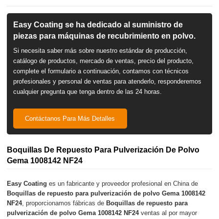
Easy Coating se ha dedicado al suministro de
piezas para máquinas de recubrimiento en polvo.
Si necesita saber más sobre nuestro estándar de producción,
catálogo de productos, mercado de ventas, precio del producto,
complete el formulario a continuación, contamos con técnicos
profesionales y personal de ventas para atenderlo, responderemos
cualquier pregunta que tenga dentro de las 24 horas.
Contáctanos Para Más Detalles
Boquillas De Repuesto Para Pulverización De Polvo
Gema 1008142 NF24
Easy Coating
es un fabricante y proveedor profesional en China de
Boquillas de repuesto para pulverización de polvo Gema 1008142
NF24
, proporcionamos fábricas de
Boquillas de repuesto para
pulverización de polvo Gema 1008142 NF24
ventas al por mayor