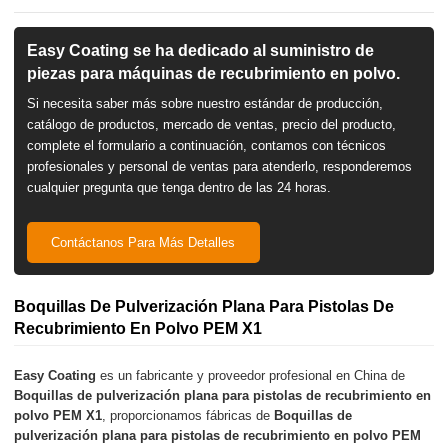
Easy Coating se ha dedicado al suministro de
piezas para máquinas de recubrimiento en polvo.
Si necesita saber más sobre nuestro estándar de producción,
catálogo de productos, mercado de ventas, precio del producto,
complete el formulario a continuación, contamos con técnicos
profesionales y personal de ventas para atenderlo, responderemos
cualquier pregunta que tenga dentro de las 24 horas.
Contáctanos Para Más Detalles
Boquillas De Pulverización Plana Para Pistolas De
Recubrimiento En Polvo PEM X1
Easy Coating
es un fabricante y proveedor profesional en China de
Boquillas de pulverización plana para pistolas de recubrimiento en
polvo PEM X1
, proporcionamos fábricas de
Boquillas de
pulverización plana para pistolas de recubrimiento en polvo PEM