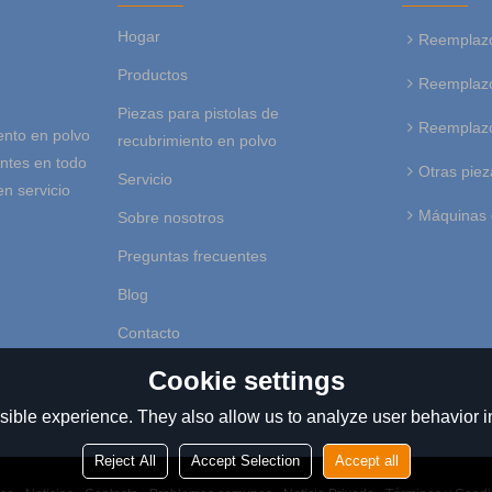
Hogar
Reemplazo
Productos
Reemplazo
Piezas para pistolas de
Reemplazo
ento en polvo
recubrimiento en polvo
entes en todo
Otras piez
Servicio
en servicio
Máquinas 
Sobre nosotros
Preguntas frecuentes
Blog
Contacto
Cookie settings
ible experience. They also allow us to analyze user behavior in
Reject All
Accept Selection
Accept all