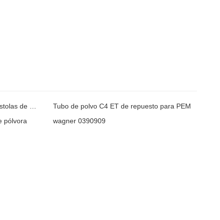
0390909 tubos de pólvora para pistolas de pólvora
Tubo de polvo C4 ET de repuesto para PEM
e pólvora
wagner 0390909