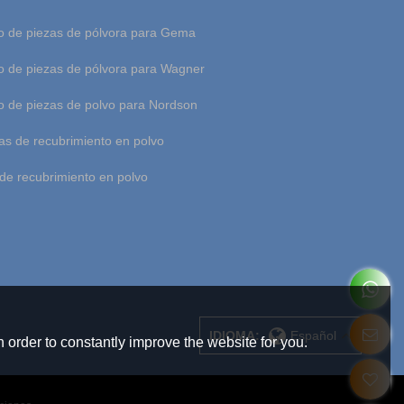
 de piezas de pólvora para Gema
 de piezas de pólvora para Wagner
 de piezas de polvo para Nordson
as de recubrimiento en polvo
de recubrimiento en polvo
IDIOMA:
Español
 order to constantly improve the website for you.