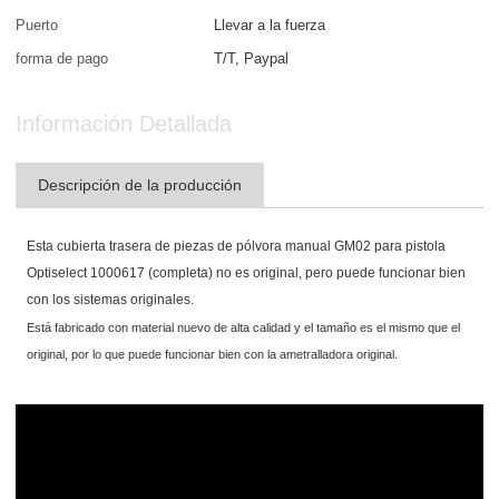
Puerto
Llevar a la fuerza
forma de pago
T/T, Paypal
Información Detallada
Descripción de la producción
Esta cubierta trasera de piezas de pólvora manual GM02 para pistola
Optiselect 1000617 (completa) no es original, pero puede funcionar bien
con los sistemas originales.
Está fabricado con material nuevo de alta calidad y el tamaño es el mismo que el
original, por lo que puede funcionar bien con la ametralladora original.