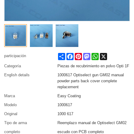
Share
Facebook
Pinterest
Mastodon
WhatsApp
X
participación
Categoría
Piezas de recubrimiento en polvo Opti 1F
English details
1000617 Optiselect gun GM02 manual
powder parts back cover complete
replacement
Marca
Easy Coating
Modelo
1000617
Original
1000 617
Tipo de arma
Reemplazo manual de Optiselect GM02
completo
escudo con PCB completo