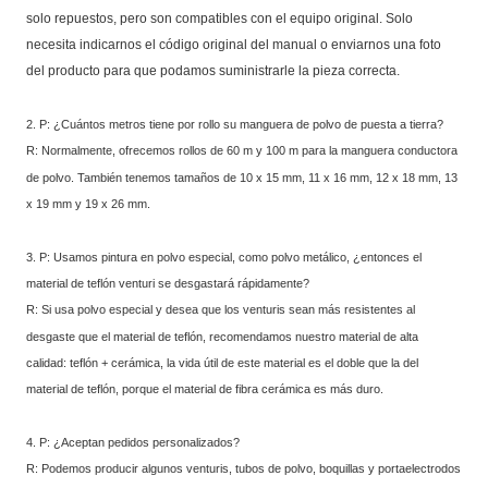
solo repuestos, pero son compatibles con el equipo original. Solo
necesita indicarnos el código original del manual o enviarnos una foto
del producto para que podamos suministrarle la pieza correcta.
2. P: ¿Cuántos metros tiene por rollo su manguera de polvo de puesta a tierra?
R: Normalmente, ofrecemos rollos de 60 m y 100 m para la manguera conductora
de polvo. También tenemos tamaños de 10 x 15 mm, 11 x 16 mm, 12 x 18 mm, 13
x 19 mm y 19 x 26 mm.
3. P: Usamos pintura en polvo especial, como polvo metálico, ¿entonces el
material de teflón venturi se desgastará rápidamente?
R: Si usa polvo especial y desea que los venturis sean más resistentes al
desgaste que el material de teflón, recomendamos nuestro material de alta
calidad: teflón + cerámica, la vida útil de este material es el doble que la del
material de teflón, porque el material de fibra cerámica es más duro.
4. P: ¿Aceptan pedidos personalizados?
R: Podemos producir algunos venturis, tubos de polvo, boquillas y portaelectrodos