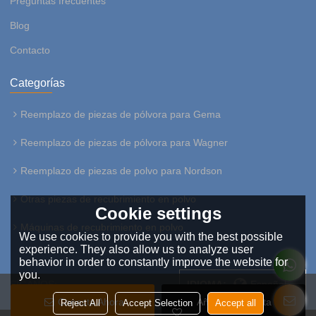
Preguntas frecuentes
Blog
Contacto
Categorías
Reemplazo de piezas de pólvora para Gema
Reemplazo de piezas de pólvora para Wagner
Reemplazo de piezas de polvo para Nordson
Otras piezas de recubrimiento en polvo
Cookie settings
Máquinas de recubrimiento en polvo
We use cookies to provide you with the best possible
experience. They also allow us to analyze user
behavior in order to constantly improve the website for
you.
SÍGANOS:
IDIOMA:
Español
Conecta Ahora
Añadir A La Lista De
Reject All
Accept Selection
Accept all