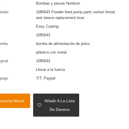
a
Bombas y piezas Nordson
etails
1085643 Powder feed pump parts venturi throat
and sleeve replacement tivar
Easy Coating
1085643
bomba
bomba de alimentación de polvo
plástico con metal
iginal
1085643
Llevar a la fuerza
 pago
T/T, Paypal
onecta Ahora
Añadir A La Lista
De Deseos