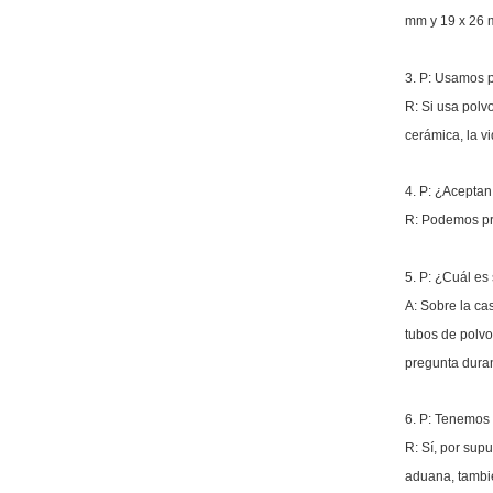
mm y 19 x 26 
3. P: Usamos p
R: Si usa polv
cerámica, la vi
4. P: ¿Acepta
R: Podemos pro
5. P: ¿Cuál es
A: Sobre la cas
tubos de polvo
pregunta duran
6. P: Tenemos 
R: Sí, por sup
aduana, tambié