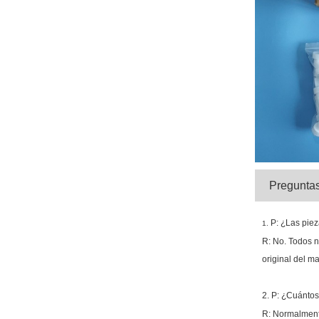
Preguntas
P: ¿Las pie
1.
R: No. Todos n
original del m
2. P: ¿Cuántos
R: Normalment