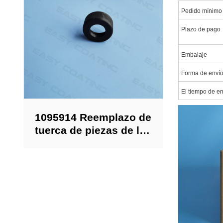
Pedido mínimo
Plazo de pago
Embalaje
Forma de enví
El tiempo de e
1095914 Reemplazo de
tuerca de piezas de la
bomba de
alimentación de polvo
para Encore
Generation II