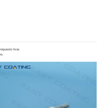
epuesto tivar.
es.