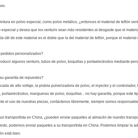
mm.
intura en polvo especial, como polvo metálico, ¿entonces el material de teflón ve
o especial y desea que los venturis sean más resistentes al desgaste que el materia
da útil de este material es el doble que la del material de teflón, porque el materia
n pedidos personalizados?
ducir algunos venturis, tubos de polvo, boquillas y portaelectrodos mediante pers
 su garantía de repuestos?
cada de alto voltaje, la pistola pulverizadora de polvo, el inyector y el controlado
, portaelectrodos, mangueras de polvo, boquillas... no hay garantía, porque este t
te el uso de nuestras piezas, contáctenos libremente, siempre somos responsable
un transportista en China, ¿pueden enviar paquetes al almacén de nuestro transpo
uesto, podemos enviar paquetes a su transportista en China. Podemos limpiar la ad
n está bien.