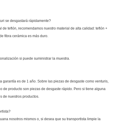
nturi se desgastará rápidamente?
l de teflón, recomendamos nuestro material de alta calidad: teflón +
l de fibra cerámica es más duro.
onalización si puede suministrar la muestra.
r, la garantía es de 1 año. Sobre las piezas de desgaste como venturis,
ipo de producto son piezas de desgaste rápido. Pero si tiene alguna
s de nuestros productos.
rtista?
uana nosotros mismos o, si desea que su transportista limpie la