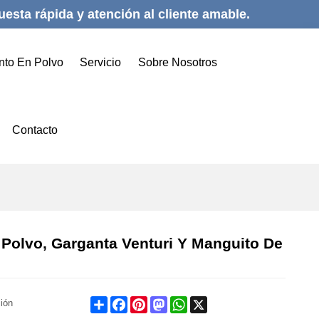
esta rápida y atención al cliente amable.
nto En Polvo
Servicio
Sobre Nosotros
Contacto
Polvo, Garganta Venturi Y Manguito De
Share
Facebook
Pinterest
Mastodon
WhatsApp
X
ción