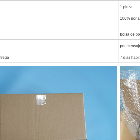
1 pieza
100% por a
bolsa de po
o
por mensaj
ntrega
7 días hábi