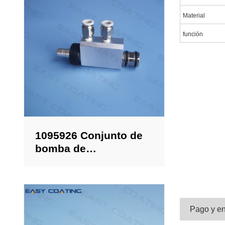
Material
función
1095926 Conjunto de
bomba de
alimentación de polvo
en línea Encore,
reemplazo
empaquetado
Pago y en