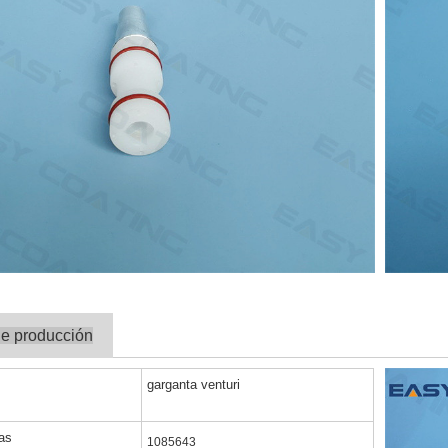
de producción
garganta venturi
as
1085643