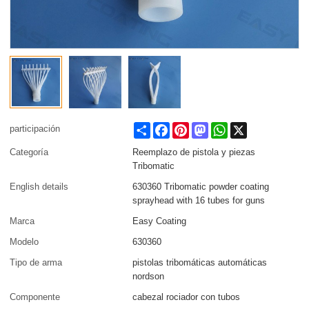
Share
Facebook
Pinterest
Mastodon
WhatsApp
X
participación
Categoría
Reemplazo de pistola y piezas
Tribomatic
English details
630360 Tribomatic powder coating
sprayhead with 16 tubes for guns
Marca
Easy Coating
Modelo
630360
Tipo de arma
pistolas tribomáticas automáticas
nordson
Componente
cabezal rociador con tubos