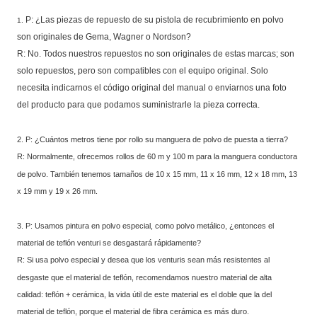
P: ¿Las piezas de repuesto de su pistola de recubrimiento en polvo
1.
son originales de Gema, Wagner o Nordson?
R: No. Todos nuestros repuestos no son originales de estas marcas; son
solo repuestos, pero son compatibles con el equipo original. Solo
necesita indicarnos el código original del manual o enviarnos una foto
del producto para que podamos suministrarle la pieza correcta.
2. P: ¿Cuántos metros tiene por rollo su manguera de polvo de puesta a tierra?
R: Normalmente, ofrecemos rollos de 60 m y 100 m para la manguera conductora
de polvo. También tenemos tamaños de 10 x 15 mm, 11 x 16 mm, 12 x 18 mm, 13
x 19 mm y 19 x 26 mm.
3. P: Usamos pintura en polvo especial, como polvo metálico, ¿entonces el
material de teflón venturi se desgastará rápidamente?
R: Si usa polvo especial y desea que los venturis sean más resistentes al
desgaste que el material de teflón, recomendamos nuestro material de alta
calidad: teflón + cerámica, la vida útil de este material es el doble que la del
material de teflón, porque el material de fibra cerámica es más duro.