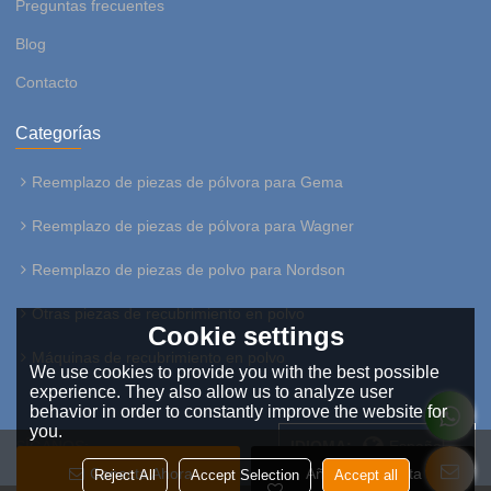
Preguntas frecuentes
Blog
Contacto
Categorías
Reemplazo de piezas de pólvora para Gema
Reemplazo de piezas de pólvora para Wagner
Reemplazo de piezas de polvo para Nordson
Otras piezas de recubrimiento en polvo
Cookie settings
Máquinas de recubrimiento en polvo
We use cookies to provide you with the best possible
experience. They also allow us to analyze user
behavior in order to constantly improve the website for
you.
SÍGANOS:
IDIOMA:
Español
Conecta Ahora
Añadir A La Lista De
Reject All
Accept Selection
Accept all