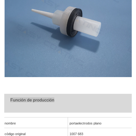
Función de producción
nombre
portaelectrodos plano
código original
1007 683