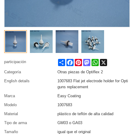
Share
Facebook
Pinterest
Mastodon
WhatsApp
X
participación
Categoría
Otras piezas de Optiflex 2
English details
1007683 Flat jet electrode holder for Opti
guns replacement
Marca
Easy Coating
Modelo
1007683
Material
plástico de teflón de alta calidad
Tipo de arma
GM03 o GA03
Tamaño
igual que el original