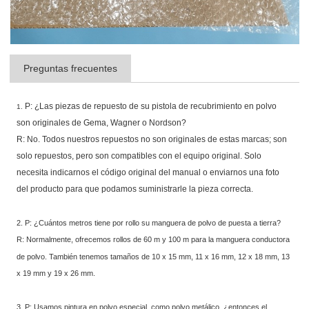
Preguntas frecuentes
P: ¿Las piezas de repuesto de su pistola de recubrimiento en polvo
1.
son originales de Gema, Wagner o Nordson?
R: No. Todos nuestros repuestos no son originales de estas marcas; son
solo repuestos, pero son compatibles con el equipo original. Solo
necesita indicarnos el código original del manual o enviarnos una foto
del producto para que podamos suministrarle la pieza correcta.
2. P: ¿Cuántos metros tiene por rollo su manguera de polvo de puesta a tierra?
R: Normalmente, ofrecemos rollos de 60 m y 100 m para la manguera conductora
de polvo. También tenemos tamaños de 10 x 15 mm, 11 x 16 mm, 12 x 18 mm, 13
x 19 mm y 19 x 26 mm.
3. P: Usamos pintura en polvo especial, como polvo metálico, ¿entonces el