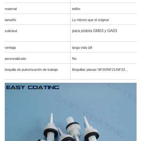
material
teflón
tamaño
Lo mismo que el original
para pistola GM03 y GA03
solicitud
ventaja
larga vida útil
personalizado
No
boquilla de pulverización de trabajo
Boquillas planas NF20/NF21/NF22...