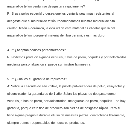
material de teflón venturi se desgastará rápidamente?
R: Si usa polvo especial y desea que los venturis sean más resistentes al
desgaste que el material de teflón, recomendamos nuestro material de alta
calidad: teflón + cerámica, la vida útil de este material es el doble que la del
material de teflón, porque el material de fibra cerámica es más duro.
4. P: ¿Aceptan pedidos personalizados?
R: Podemos producir algunos venturis, tubos de polvo, boquillas y portaelectrodos
mediante personalización si puede suministrar la muestra.
5. P: ¿Cuál es su garantía de repuestos?
A: Sobre la cascada de alto voltaje, la pistola pulverizadora de polvo, el inyector y
el controlador, la garantía es de 1 año. Sobre las piezas de desgaste como
venturis, tubos de polvo, portaelectrodos, mangueras de polvo, boquillas... no hay
garantía, porque este tipo de producto son piezas de desgaste rápido. Pero si
tiene alguna pregunta durante el uso de nuestras piezas, contáctenos libremente,
siempre somos responsables de nuestros productos.