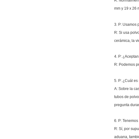
R: Normalment
mm y 19 x 26 
3. P: Usamos p
R: Si usa polv
cerámica, la vi
4. P: ¿Acepta
R: Podemos pro
5. P: ¿Cuál es
A: Sobre la cas
tubos de polvo
pregunta duran
6. P: Tenemos 
R: Sí, por sup
aduana, tambié