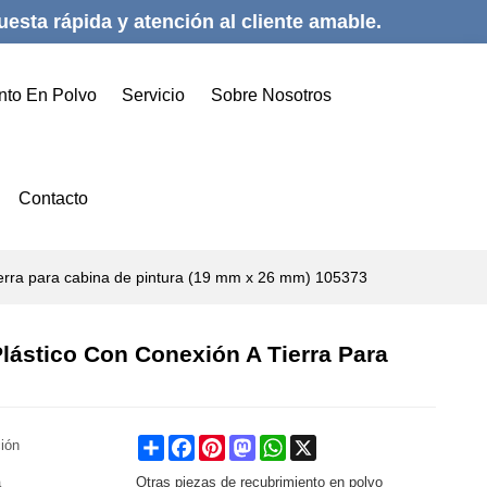
esta rápida y atención al cliente amable.
nto En Polvo
Servicio
Sobre Nosotros
Contacto
tierra para cabina de pintura (19 mm x 26 mm) 105373
lástico Con Conexión A Tierra Para
Share
Facebook
Pinterest
Mastodon
WhatsApp
X
ción
a
Otras piezas de recubrimiento en polvo