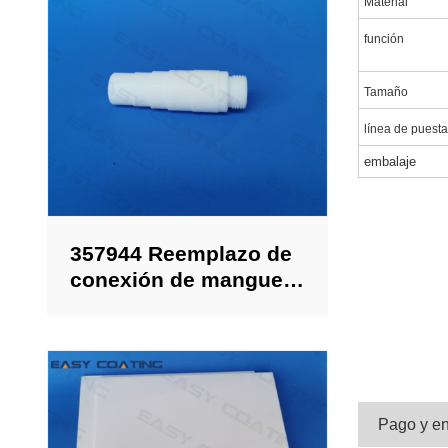
Material
función
Tamaño
línea de puesta 
embalaje
357944 Reemplazo de
conexión de manguera
para inyector de
transferencia de polvo
PP01
Pago y en