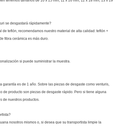
bién tenemos tamaños de 10 x 15 mm, 11 x 16 mm, 12 x 18 mm, 13 x 19
nturi se desgastará rápidamente?
l de teflón, recomendamos nuestro material de alta calidad: teflón +
l de fibra cerámica es más duro.
onalización si puede suministrar la muestra.
r, la garantía es de 1 año. Sobre las piezas de desgaste como venturis,
ipo de producto son piezas de desgaste rápido. Pero si tiene alguna
s de nuestros productos.
rtista?
uana nosotros mismos o, si desea que su transportista limpie la