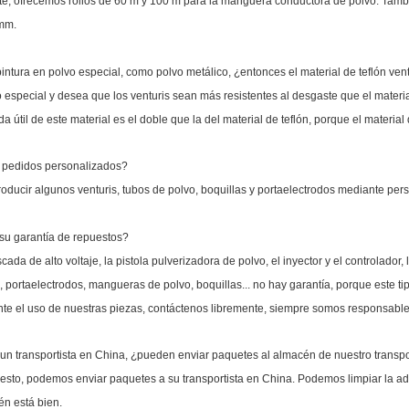
e, ofrecemos rollos de 60 m y 100 m para la manguera conductora de polvo. Tam
mm.
intura en polvo especial, como polvo metálico, ¿entonces el material de teflón ve
o especial y desea que los venturis sean más resistentes al desgaste que el materia
da útil de este material es el doble que la del material de teflón, porque el materia
n pedidos personalizados?
ducir algunos venturis, tubos de polvo, boquillas y portaelectrodos mediante pers
 su garantía de repuestos?
cada de alto voltaje, la pistola pulverizadora de polvo, el inyector y el controlado
, portaelectrodos, mangueras de polvo, boquillas... no hay garantía, porque este t
te el uso de nuestras piezas, contáctenos libremente, siempre somos responsable
un transportista en China, ¿pueden enviar paquetes al almacén de nuestro transpo
uesto, podemos enviar paquetes a su transportista en China. Podemos limpiar la ad
n está bien.