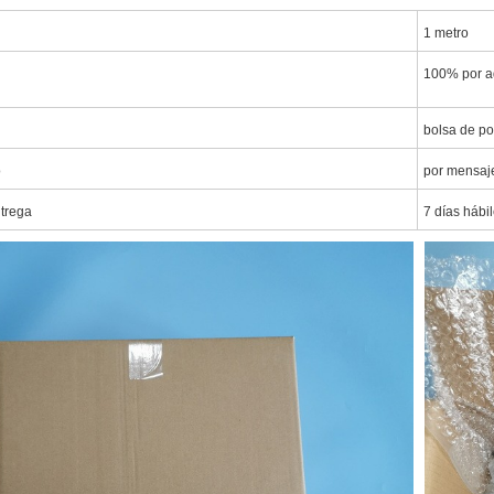
1 metro
100% por a
bolsa de po
o
por mensaj
ntrega
7 días hábi