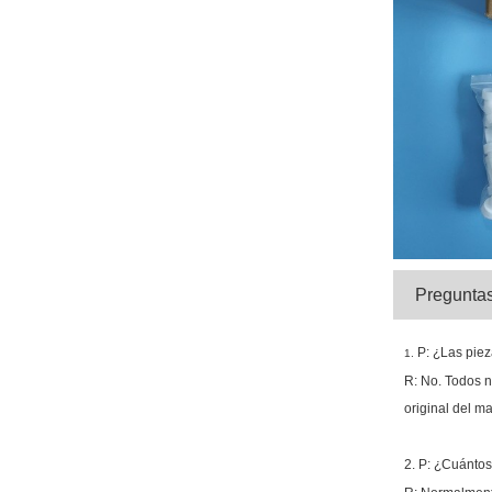
Preguntas
P: ¿Las pie
1.
R: No. Todos n
original del m
2. P: ¿Cuántos