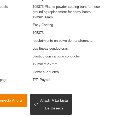
etails
105373 Plastic powder coating transfer hose
grounding replacement for spray booth
19mm*26mm
Easy Coating
105373
recubrimiento en polvo de transferencia
dos líneas conductoras
plástico con carbono conductor
19 mm x 26 mm
Llevar a la fuerza
 pago
T/T, Paypal
onecta Ahora
Añadir A La Lista
De Deseos