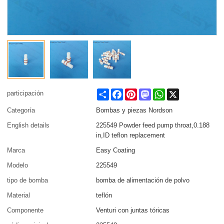
Share
Facebook
Pinterest
Mastodon
WhatsApp
X
participación
Categoría
Bombas y piezas Nordson
English details
225549 Powder feed pump throat,0.188
in,ID teflon replacement
Marca
Easy Coating
Modelo
225549
tipo de bomba
bomba de alimentación de polvo
Material
teflón
Componente
Venturi con juntas tóricas