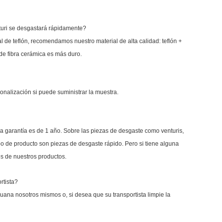
nturi se desgastará rápidamente?
l de teflón, recomendamos nuestro material de alta calidad: teflón +
l de fibra cerámica es más duro.
onalización si puede suministrar la muestra.
r, la garantía es de 1 año. Sobre las piezas de desgaste como venturis,
ipo de producto son piezas de desgaste rápido. Pero si tiene alguna
s de nuestros productos.
rtista?
uana nosotros mismos o, si desea que su transportista limpie la