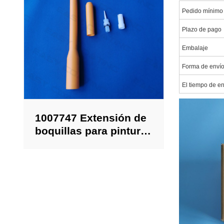
Pedido mínimo
Plazo de pago
Embalaje
Forma de enví
El tiempo de e
1007747 Extensión de
boquillas para pintura
en polvo Opti gun
GM03 con boquilla de
chorro plano NF25
L=300mm