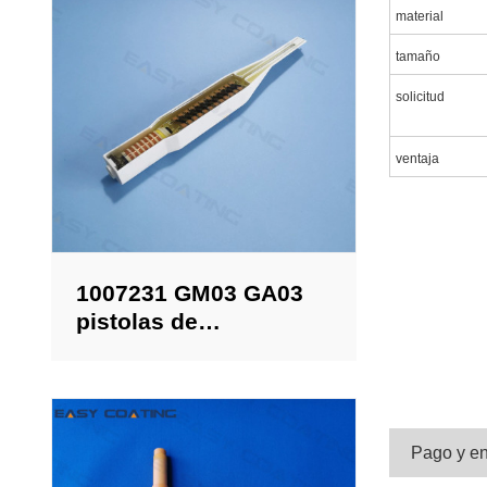
material
tamaño
solicitud
ventaja
1007231 GM03 GA03
pistolas de
recubrimiento en
polvo en cascada
Pago y en