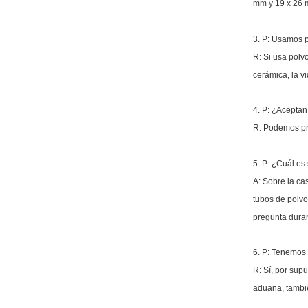
mm y 19 x 26 
3. P: Usamos p
R: Si usa polv
cerámica, la vi
4. P: ¿Acepta
R: Podemos pro
5. P: ¿Cuál es
A: Sobre la cas
tubos de polvo
pregunta duran
6. P: Tenemos 
R: Sí, por sup
aduana, tambié