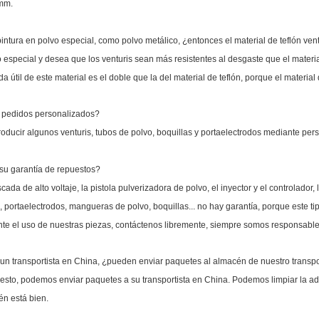
mm.
intura en polvo especial, como polvo metálico, ¿entonces el material de teflón ve
o especial y desea que los venturis sean más resistentes al desgaste que el materia
da útil de este material es el doble que la del material de teflón, porque el materia
n pedidos personalizados?
ducir algunos venturis, tubos de polvo, boquillas y portaelectrodos mediante pers
 su garantía de repuestos?
cada de alto voltaje, la pistola pulverizadora de polvo, el inyector y el controlado
, portaelectrodos, mangueras de polvo, boquillas... no hay garantía, porque este t
te el uso de nuestras piezas, contáctenos libremente, siempre somos responsable
un transportista en China, ¿pueden enviar paquetes al almacén de nuestro transpo
uesto, podemos enviar paquetes a su transportista en China. Podemos limpiar la ad
n está bien.