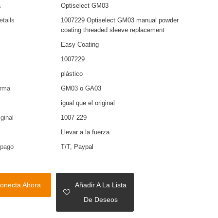
a
Optiselect GM03
etails
1007229 Optiselect GM03 manual powder
coating threaded sleeve replacement
Easy Coating
1007229
plástico
arma
GM03 o GA03
igual que el original
iginal
1007 229
Llevar a la fuerza
 pago
T/T, Paypal
onecta Ahora
Añadir A La Lista
De Deseos