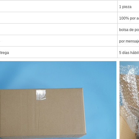
1 pieza
100% por a
bolsa de po
o
por mensaj
ntrega
5 días hábi