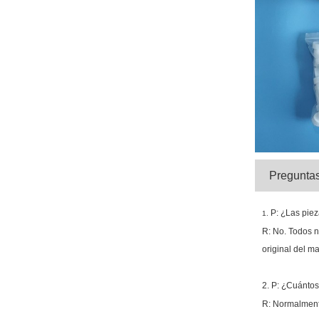
Preguntas
P: ¿Las pie
1.
R: No. Todos n
original del m
2. P: ¿Cuántos
R: Normalment