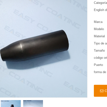
Categorí
English d
Marca
Modelo
Material
Tipo de 
Tamaño
código or
Puerto
forma de
C