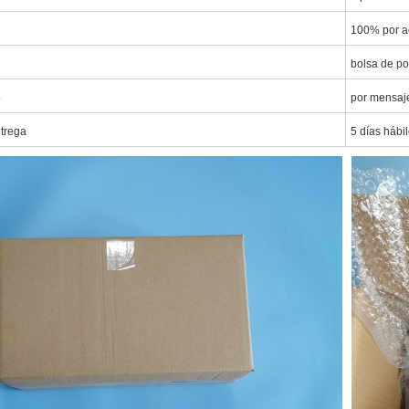
100% por a
bolsa de po
o
por mensaj
ntrega
5 días hábi