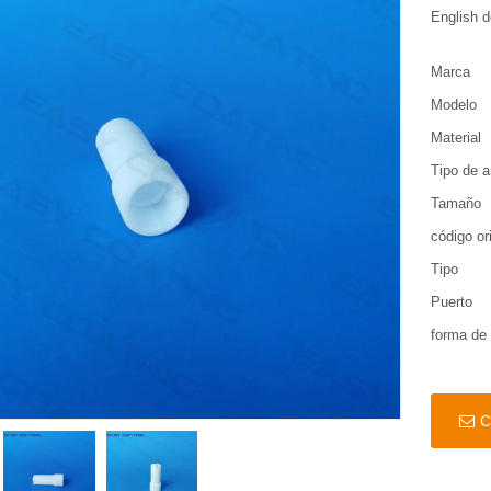
English d
Marca
Modelo
Material
Tipo de 
Tamaño
código or
Tipo
Puerto
forma de
C