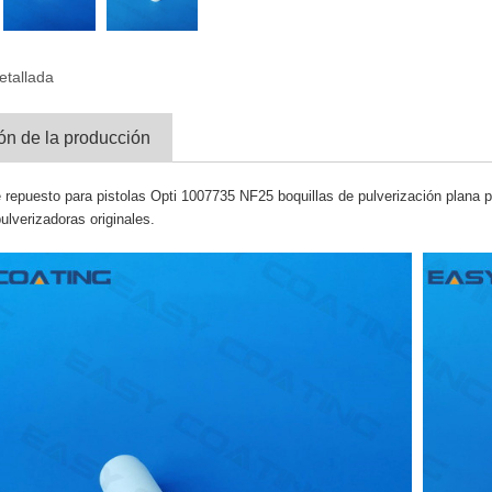
etallada
ón de la producción
 repuesto para pistolas Opti 1007735 NF25 boquillas de pulverización plana pa
ulverizadoras originales.