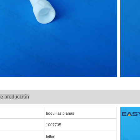
de producción
boquillas planas
1007735
teflón