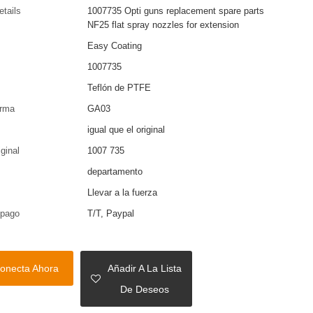
etails
1007735 Opti guns replacement spare parts
NF25 flat spray nozzles for extension
Easy Coating
1007735
Teflón de PTFE
arma
GA03
igual que el original
iginal
1007 735
departamento
Llevar a la fuerza
 pago
T/T, Paypal
onecta Ahora
Añadir A La Lista
De Deseos