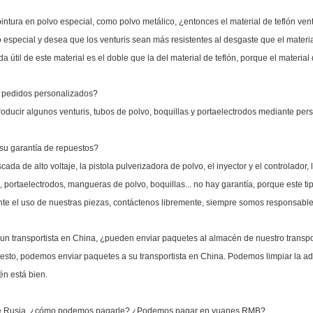
intura en polvo especial, como polvo metálico, ¿entonces el material de teflón ve
o especial y desea que los venturis sean más resistentes al desgaste que el materia
da útil de este material es el doble que la del material de teflón, porque el materia
n pedidos personalizados?
ducir algunos venturis, tubos de polvo, boquillas y portaelectrodos mediante pers
 su garantía de repuestos?
cada de alto voltaje, la pistola pulverizadora de polvo, el inyector y el controlado
, portaelectrodos, mangueras de polvo, boquillas... no hay garantía, porque este t
te el uso de nuestras piezas, contáctenos libremente, siempre somos responsable
un transportista en China, ¿pueden enviar paquetes al almacén de nuestro transpo
uesto, podemos enviar paquetes a su transportista en China. Podemos limpiar la ad
n está bien.
de Rusia, ¿cómo podemos pagarle? ¿Podemos pagar en yuanes RMB?