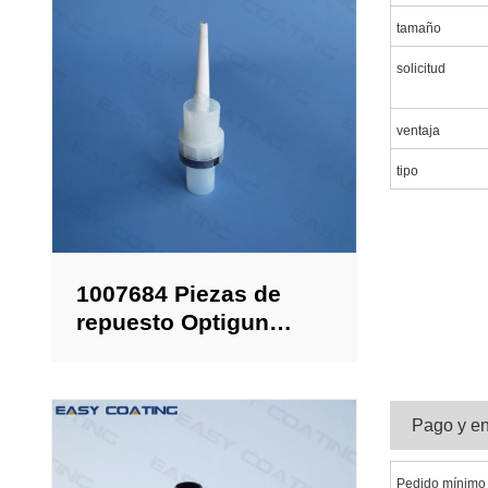
tamaño
solicitud
ventaja
tipo
1007684 Piezas de
repuesto Optigun
Portaelectrodos
planos 2F para
boquilla NF25
Pago y en
Pedido mínimo