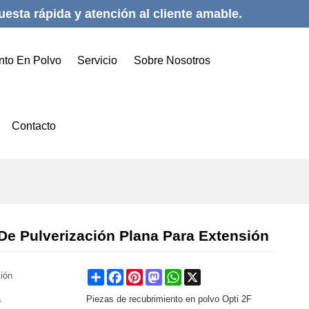
esta rápida y atención al cliente amable.
nto En Polvo
Servicio
Sobre Nosotros
Contacto
De Pulverización Plana Para Extensión
Share
Facebook
Pinterest
Mastodon
WhatsApp
X
ción
a
Piezas de recubrimiento en polvo Opti 2F