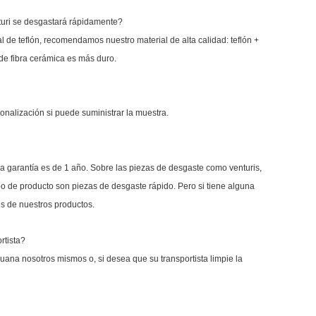
nturi se desgastará rápidamente?
l de teflón, recomendamos nuestro material de alta calidad: teflón +
l de fibra cerámica es más duro.
onalización si puede suministrar la muestra.
r, la garantía es de 1 año. Sobre las piezas de desgaste como venturis,
ipo de producto son piezas de desgaste rápido. Pero si tiene alguna
s de nuestros productos.
rtista?
uana nosotros mismos o, si desea que su transportista limpie la