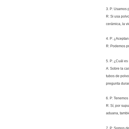
3. P: Usamos p
R: Si usa polv
cerámica, la vi
4. P: ¿Acepta
R: Podemos pro
5. P: ¿Cuál es
A: Sobre la cas
tubos de polvo
pregunta duran
6. P: Tenemos 
R: Sí, por sup
aduana, tambié
7. P: Somos 