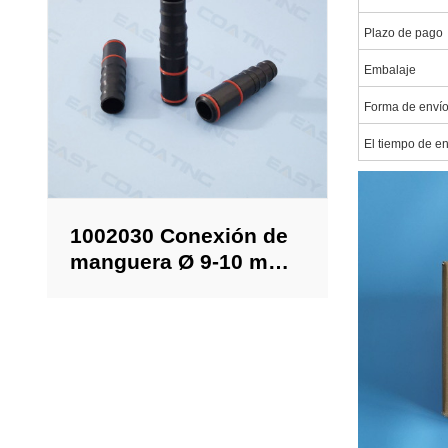
Plazo de pago
Embalaje
Forma de enví
El tiempo de e
1002030 Conexión de
manguera Ø 9-10 mm
completa para pistolas
pulverizadoras
Optiselect GM02 y
GM03