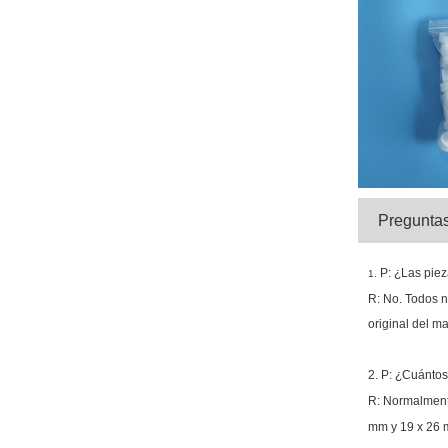
Preguntas
P: ¿Las pie
1.
R: No. Todos n
original del m
2. P: ¿Cuántos
R: Normalment
mm y 19 x 26 